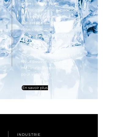
et disciplinés. Nous
garantissons une expédition
efficace et précise, du
ramassage au dépôt. Nous
nous conformons à toutes les
exigences de la FMCSA, nous
pouvons donc fournir
une
livraison sans tracas sans les
exigences de conformité FTL.
Nous pouvons offrir de
meilleures livraisons à temps
pour votre fret.
En savoir plus
INDUSTRIE