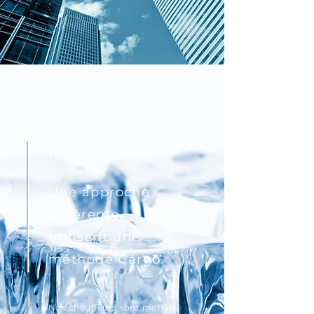
POURQUOI L'HÉRITAGE DE
TPC
Une approche
différente,
utilisant une
méthode Cargo.
Nos chauffeurs sont motivés